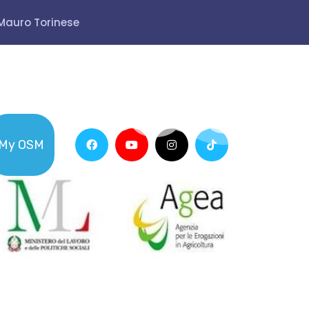
 Mauro Torinese
My OSM