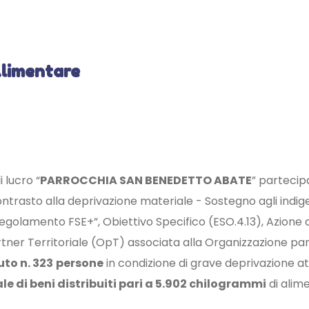
Alimentare
 lucro “
PARROCCHIA SAN BENEDETTO ABATE
” partecip
ntrasto alla deprivazione materiale - Sostegno agli indigent
l Regolamento FSE+”, Obiettivo Specifico (ESO.4.13), Azione
partner Territoriale (OpT) associata alla Organizzazione 
to n. 323
persone
in condizione di grave deprivazione att
ale di beni distribuiti pari a 5.902 chilogrammi
di alim